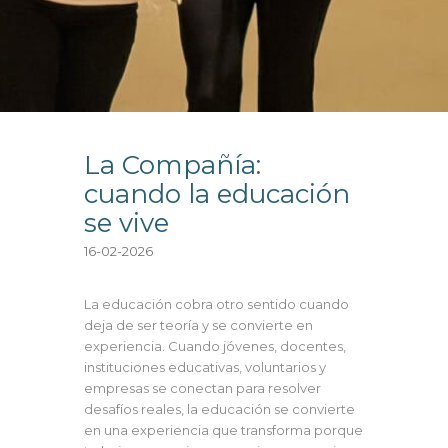
La Compañía:
cuando la educación
se vive
16-02-2026
La educación cobra otro sentido cuando
deja de ser teoría y se convierte en
experiencia. Cuando jóvenes, docentes,
instituciones educativas, voluntarios y
empresas se conectan para resolver
desafíos reales, la educación se convierte
en una experiencia que transforma porque