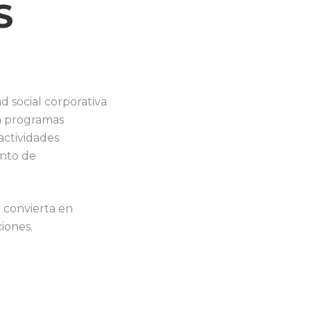
S
 social corporativa
n programas
 actividades
ento de
e convierta en
iones.