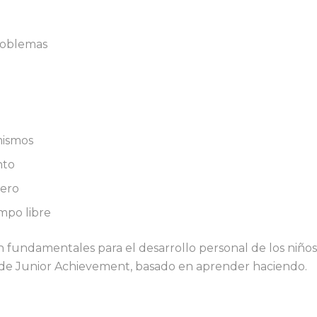
roblemas
mismos
nto
nero
mpo libre
n fundamentales para el desarrollo personal de los niños
de Junior Achievement, basado en aprender haciendo.