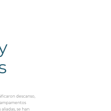
y
s
ificaron descanso,
s Campamentos
aliadas, se han