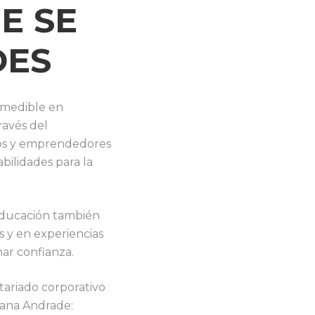
E SE
DES
 medible en
ravés del
ios y emprendedores
bilidades para la
educación también
s y en experiencias
nar confianza.
tariado corporativo
iana Andrade: