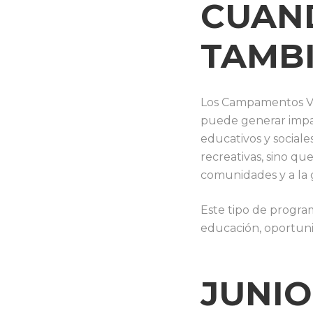
CUAN
TAMB
Los Campamentos Va
puede generar impa
educativos y sociale
recreativas, sino qu
comunidades y a la 
Este tipo de program
educación, oportunid
JUNI