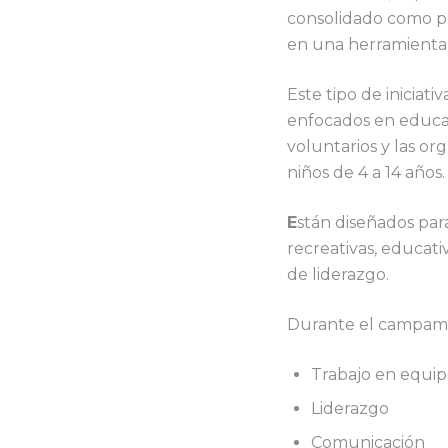
consolidado como p
en una herramienta d
Este tipo de iniciat
enfocados en educaci
voluntarios y las or
niños de 4 a 14 años.
E
stán diseñados para
recreativas, educativ
de liderazgo.
Durante el campamen
Trabajo en equi
Liderazgo
Comunicación