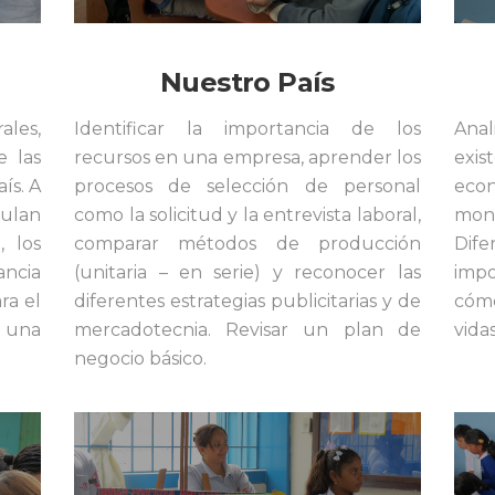
Nuestro País
les,
Identificar la importancia de los
Anal
e las
recursos en una empresa, aprender los
exis
ís. A
procesos de selección de personal
eco
mulan
como la solicitud y la entrevista laboral,
mone
, los
comparar métodos de producción
Dif
ancia
(unitaria – en serie) y reconocer las
impo
ra el
diferentes estrategias publicitarias y de
cómo
 una
mercadotecnia. Revisar un plan de
vidas
negocio básico.