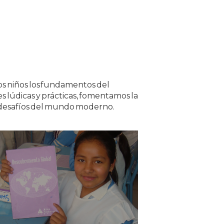
os niños los fundamentos del
es lúdicas y prácticas, fomentamos la
os desafíos del mundo moderno.