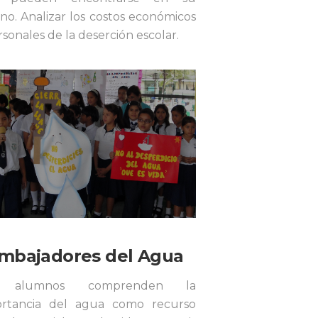
no. Analizar los costos económicos
rsonales de la deserción escolar.
mbajadores del Agua
s alumnos comprenden la
ortancia del agua como recurso