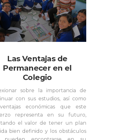
Las Ventajas de
Permanecer en el
Colegio
exionar sobre la importancia de
inuar con sus estudios, así como
 ventajas económicas que este
uerzo representa en su futuro,
ltando el valor de tener un plan
ida bien definido y los obstáculos
 pueden encontrarse en su