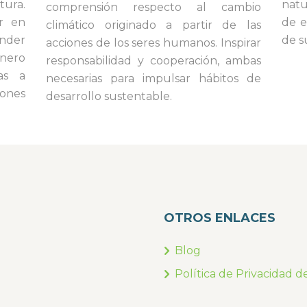
tura.
natu
comprensión respecto al cambio
r en
de e
climático originado a partir de las
nder
de s
acciones de los seres humanos. Inspirar
inero
responsabilidad y cooperación, ambas
vas a
necesarias para impulsar hábitos de
iones
desarrollo sustentable.
OTROS ENLACES
Blog
Política de Privacidad d