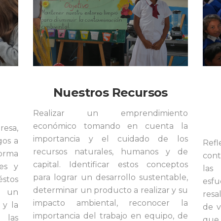
Nuestros Recursos
Realizar un emprendimiento
económico tomando en cuenta la
resa,
importancia y el cuidado de los
gos a
Refl
recursos naturales, humanos y de
forma
cont
capital. Identificar estos conceptos
es y
las
para lograr un desarrollo sustentable,
éstos
esf
determinar un producto a realizar y su
o un
resa
impacto ambiental, reconocer la
 y la
de v
importancia del trabajo en equipo, de
 las
que