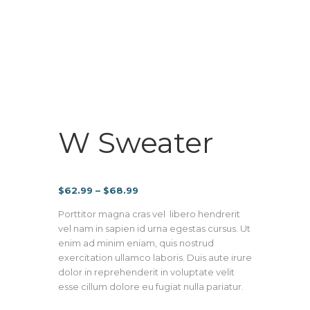
W Sweater
Price
$
62.99
–
$
68.99
range:
Porttitor magna cras vel libero hendrerit
$62.99
vel nam in sapien id urna egestas cursus. Ut
through
enim ad minim eniam, quis nostrud
$68.99
exercitation ullamco laboris. Duis aute irure
dolor in reprehenderit in voluptate velit
esse cillum dolore eu fugiat nulla pariatur.