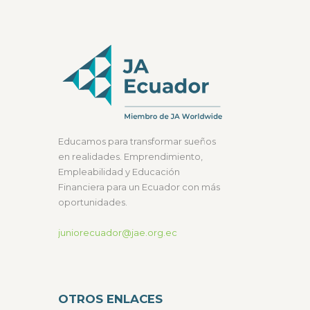
elegir
en
la
página
de
producto
Educamos para transformar sueños
en realidades. Emprendimiento,
Empleabilidad y Educación
Financiera para un Ecuador con más
oportunidades.
juniorecuador@jae.org.ec
OTROS ENLACES