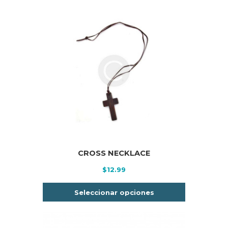
CROSS NECKLACE
$
12.99
Este
Seleccionar opciones
producto
tiene
múltiples