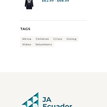
Price
$
62.99
–
$
68.99
range:
$62.99
through
$68.99
TAGS
Africa
Children
Crisis
Giving
Video
Volunteers