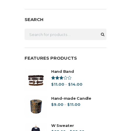
opciones
se
pueden
SEARCH
elegir
en
la
página
de
producto
FEATURES PRODUCTS
Hand Band
Valorad
Price
$
11.00
–
$
14.00
o en
range:
3.00
de 5
$11.00
Hand-made Candle
through
Price
$
9.00
–
$
11.00
$14.00
range:
$9.00
through
W Sweater
$11.00