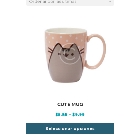
latest
CUTE MUG
Price
$
5.85
–
$
9.99
range:
Este
$5.85
Seleccionar opciones
producto
through
tiene