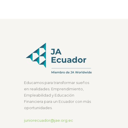
Las
opciones
se
pueden
elegir
en
la
página
de
producto
Educamos para transformar sueños
en realidades. Emprendimiento,
Empleabilidad y Educación
Financiera para un Ecuador con más
oportunidades.
juniorecuador@jae.org.ec