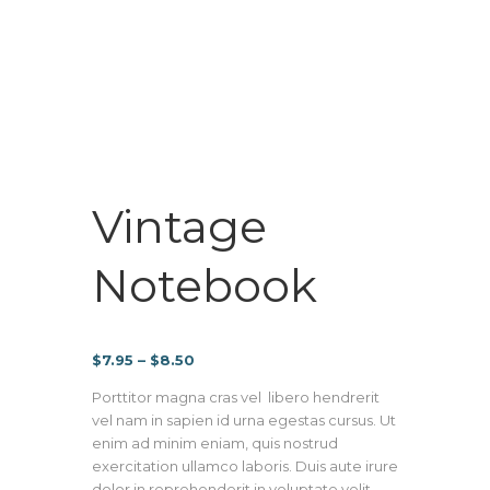
Vintage
Notebook
Price
$
7.95
–
$
8.50
range:
Porttitor magna cras vel libero hendrerit
$7.95
vel nam in sapien id urna egestas cursus. Ut
through
enim ad minim eniam, quis nostrud
$8.50
exercitation ullamco laboris. Duis aute irure
dolor in reprehenderit in voluptate velit