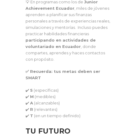
💡 En programas como los de
Junior
Achievement Ecuador
, miles de jóvenes
aprenden a planificar sus finanzas
personales a través de experiencias reales,
simulaciones y mentorías. Incluso puedes
practicar habilidades financieras
participando en actividades de
voluntariado en Ecuador
, donde
compartes, aprendes y haces contactos
con propósito.
✅ Recuerda: tus metas deben ser
SMART
✔️
S
(específicas)
✔️
M
(medibles)
✔️
A
(alcanzables)
✔️
R
(relevantes)
✔️
T
(en un tiempo definido)
TU FUTURO