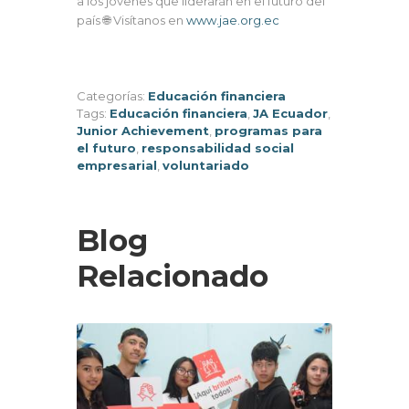
a los jóvenes que liderarán en el futuro del
país 🌐 Visítanos en
www.jae.org.ec
Categorías:
Educación financiera
Tags:
Educación financiera
,
JA Ecuador
,
Junior Achievement
,
programas para
el futuro
,
responsabilidad social
empresarial
,
voluntariado
Blog
Relacionado