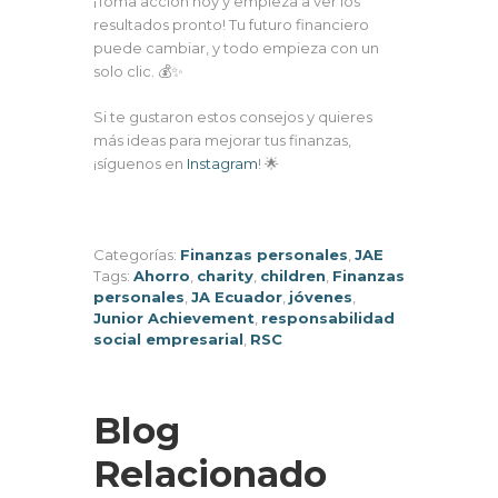
¡Toma acción hoy y empieza a ver los
resultados pronto! Tu futuro financiero
puede cambiar, y todo empieza con un
solo clic. 💰✨
Si te gustaron estos consejos y quieres
más ideas para mejorar tus finanzas,
¡síguenos en
Instagram
! 🌟
Categorías:
Finanzas personales
,
JAE
Tags:
Ahorro
,
charity
,
children
,
Finanzas
personales
,
JA Ecuador
,
jóvenes
,
Junior Achievement
,
responsabilidad
social empresarial
,
RSC
Blog
Relacionado