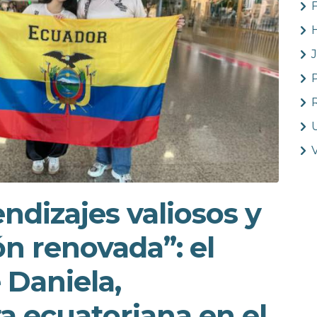
H
ndizajes valiosos y
n renovada”: el
 Daniela,
 ecuatoriana en el