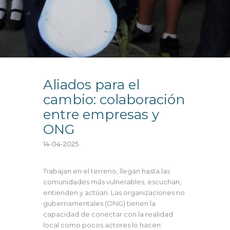
Aliados para el
cambio: colaboración
entre empresas y
ONG
14-04-2025
Trabajan en el terreno, llegan hasta las
comunidades más vulnerables, escuchan,
entienden y actúan. Las organizaciones no
gubernamentales (ONG) tienen la
capacidad de conectar con la realidad
local como pocos actores lo hacen: