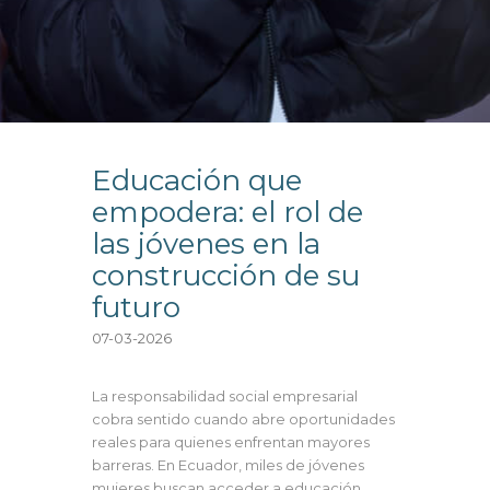
Educación que
empodera: el rol de
las jóvenes en la
construcción de su
futuro
07-03-2026
La responsabilidad social empresarial
cobra sentido cuando abre oportunidades
reales para quienes enfrentan mayores
barreras. En Ecuador, miles de jóvenes
mujeres buscan acceder a educación