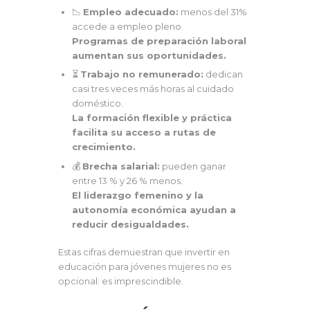
📉
Empleo adecuado:
menos del 31%
accede a empleo pleno.
Programas de preparación laboral
aumentan sus oportunidades.
⏳
Trabajo no remunerado:
dedican
casi tres veces más horas al cuidado
doméstico.
La formación flexible y práctica
facilita su acceso a rutas de
crecimiento.
💰
Brecha salarial:
pueden ganar
entre 13 % y 26 % menos.
El liderazgo femenino y la
autonomía económica ayudan a
reducir desigualdades.
Estas cifras demuestran que invertir en
educación para jóvenes mujeres no es
opcional: es imprescindible.