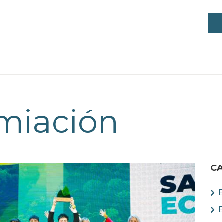
miación
C