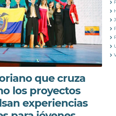
H
oriano que cruza
mo los proyectos
lsan experiencias
es para jóvenes