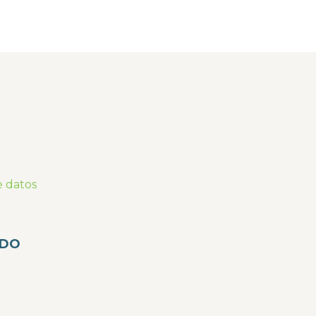
e datos
ADO