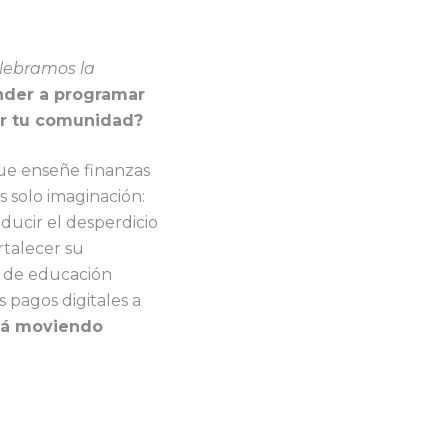
elebramos la
ender a programar
ar tu comunidad?
ue enseñe finanzas
s solo imaginación:
educir el desperdicio
rtalecer su
s de educación
s pagos digitales a
stá moviendo