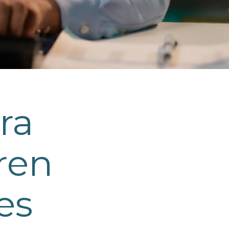
ra
ren
es