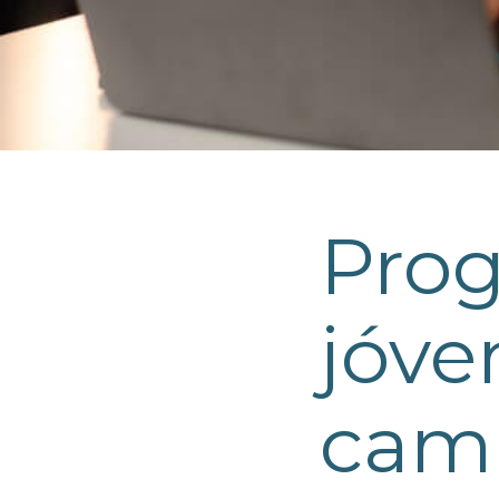
Prog
jóve
camb