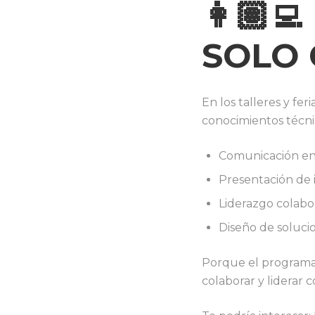
👩🏽‍
SOLO 
En los talleres y f
conocimientos técni
Comunicación en 
Presentación de i
Liderazgo colabo
Diseño de soluci
Porque el programad
colaborar y liderar 