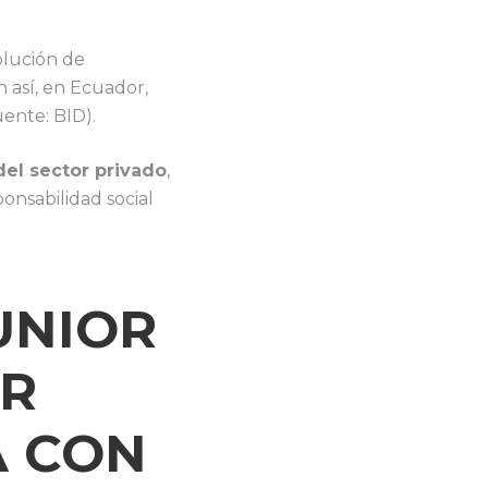
olución de
n así, en Ecuador,
ente: BID).
el sector privado
,
onsabilidad social
JUNIOR
OR
A CON