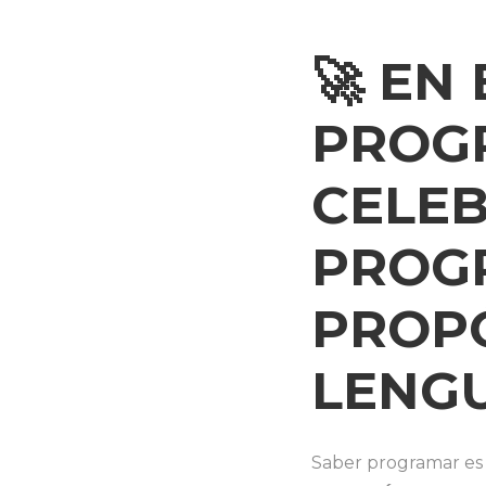
🚀 EN
PROG
CELE
PROG
PROPÓ
LENGU
Saber programar es 