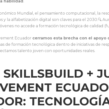
a habilidad
.
onómico Mundial, el pensamiento computacional, la res
y la alfabetización digital son claves para el 2030.🔍 Au
jóvenes no accede a formación tecnológica de calidad (fu
evement Ecuador
cerramos esta brecha con el apoyo d
s de formación tecnológica dentro de iniciativas de resp
onectamos talento joven con oportunidades reales.
M SKILLSBUILD + 
EVEMENT ECUAD
DOR: TECNOLOGÍ