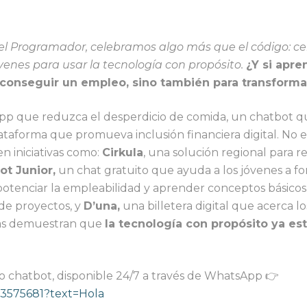
del Programador, celebramos algo más que el código: c
venes para usar la tecnología con propósito.
¿Y si apr
a conseguir un empleo, sino también para transform
pp que reduzca el desperdicio de comida, un chatbot q
taforma que promueva inclusión financiera digital. No e
n iniciativas como:
Cirkula
, una solución regional para r
ot Junior,
un chat gratuito que ayuda a los jóvenes a fo
otenciar la empleabilidad y aprender conceptos básico
 de proyectos, y
D’una,
una billetera digital que acerca lo
tivas demuestran que
la tecnología con propósito ya e
o chatbot, disponible 24/7 a través de WhatsApp 👉
63575681?text=Hola