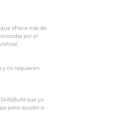
a que ofrece más de
conocidas por el
ificial,
s y no requieren
killsBuild que yo
app para ayudar a