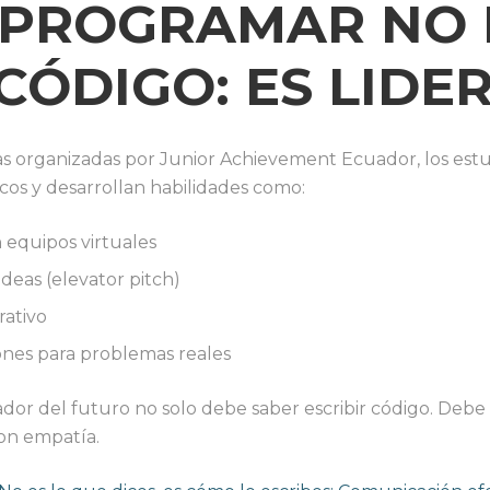
💻 PROGRAMAR NO 
CÓDIGO: ES LIDE
erias organizadas por Junior Achievement Ecuador, los es
cos y desarrollan habilidades como:
equipos virtuales
deas (elevator pitch)
rativo
ones para problemas reales
or del futuro no solo debe saber escribir código. Debe
con empatía.