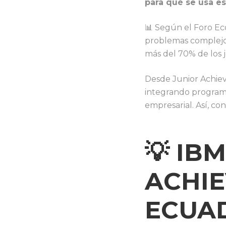
para qué se usa es
📊 Según el Foro Ec
problemas complejos 
más del 70% de los 
Desde Junior Achi
integrando programa
empresarial. Así, c
💡 IB
ACHI
ECUA