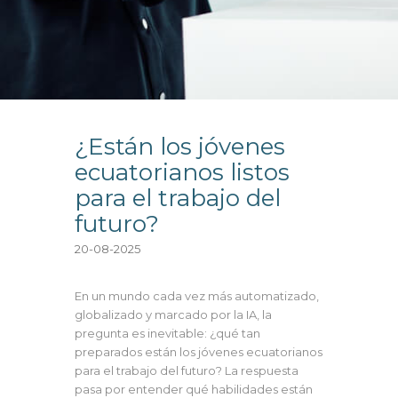
¿Están los jóvenes
ecuatorianos listos
para el trabajo del
futuro?
20-08-2025
En un mundo cada vez más automatizado,
globalizado y marcado por la IA, la
pregunta es inevitable: ¿qué tan
preparados están los jóvenes ecuatorianos
para el trabajo del futuro? La respuesta
pasa por entender qué habilidades están