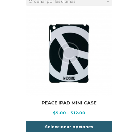
latest
PEACE IPAD MINI CASE
Price
$
9.00
–
$
12.00
range:
Este
$9.00
Seleccionar opciones
producto
through
tiene