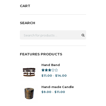
variantes.
CART
Las
opciones
se
pueden
SEARCH
elegir
en
la
página
de
producto
FEATURES PRODUCTS
Hand Band
Valorad
Price
$
11.00
–
$
14.00
o en
range:
3.00
de 5
$11.00
Hand-made Candle
through
Price
$
9.00
–
$
11.00
$14.00
range:
$9.00