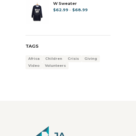
through
W Sweater
$11.00
Price
$
62.99
–
$
68.99
range:
$62.99
through
$68.99
TAGS
Africa
Children
Crisis
Giving
Video
Volunteers