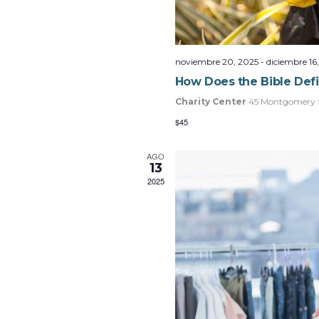
noviembre 20, 2025
-
diciembre 16
How Does the Bible Def
Charity Center
45 Montgomery S
$45
AGO
13
2025