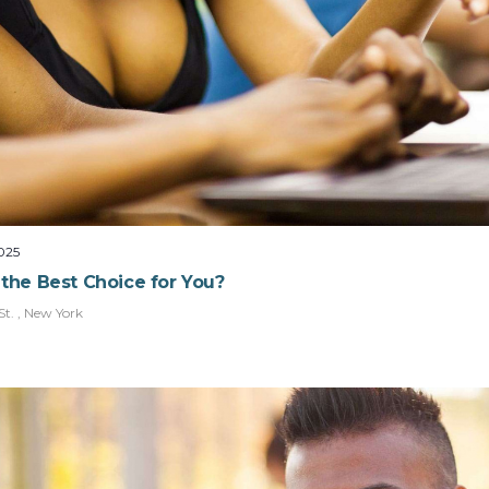
025
p the Best Choice for You?
t. , New York