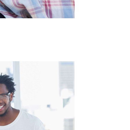
A
S
D
E
E
V
E