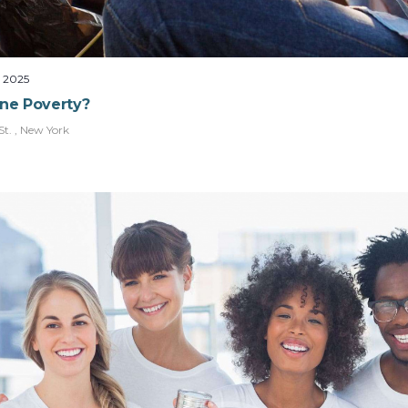
, 2025
ine Poverty?
t. , New York