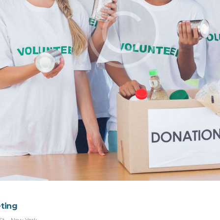
eting
t. , New York