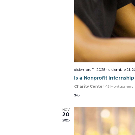
diciembre 11, 2025
-
diciembre 21, 2
Is a Nonprofit Internshi
Charity Center
45 Montgomery S
$45
NOV
20
2025