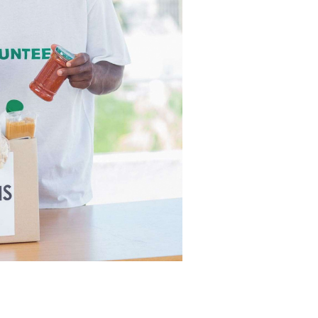
N
T
O
S