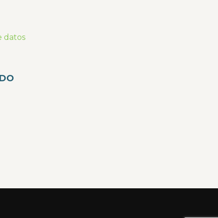
e datos
ADO