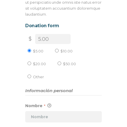
ut perspiciatis unde omnis iste natus error
sit voluptatem accusantium doloremque
laudantium.
Donation form
$
$5.00
$10.00
$20.00
$50.00
Other
Información personal
Nombre
*